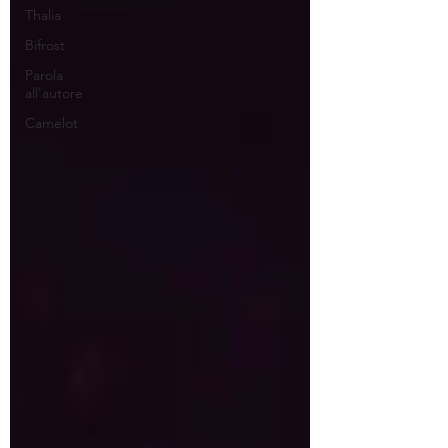
Thalia
Bifrost
Parola
all'autore
Camelot