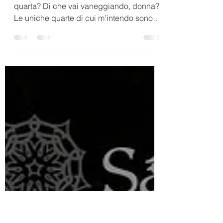
"L'Alchimia degli opposti -
vol.1": vampiri e alchimia
“Raistan, devi scrivere la quarta!” “La
quarta? Di che vai vaneggiando, donna?”
Le uniche quarte di cui m’intendo sono
quelle di...