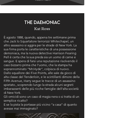
THE DAEMONIAC
Kat Ross
È agosto 1888, quando, appena tre settimane prima
che Jack lo Squartatore terrorizzi Whitechapel, un
altro assassino si aggira per le strade di New York. La
sua firma porta le caratteristiche di una possessione
demoniaca, ma la nuova detective Harrison Fearing
Pell è certa che la sua preda sia un uomo di carne e
sangue. E spera di farsi una reputazione risolvendo il
caso bizzarro prima che l’uomo, che la stampa ha
soprannominato “Mr.Hyde”, colpisca di nuovo.
Dallo squallore dei Five Points, alle sale da gioco di
alta classe del Tenderloin, e le scintillanti dimore della
Fifth Avenue, Harry segue le tracce di un assassino
spietato., scoprendo lungo la strada alcuni segreti
imbarazzanti delle più ricche famiglie dell’alta società
di New York.
Gli omicidi sono un caso di magia nera o si tratta di un
semplice ricatto?
E se la pista la portasse più vicino “a casa” di quanto
avesse mai immaginato?