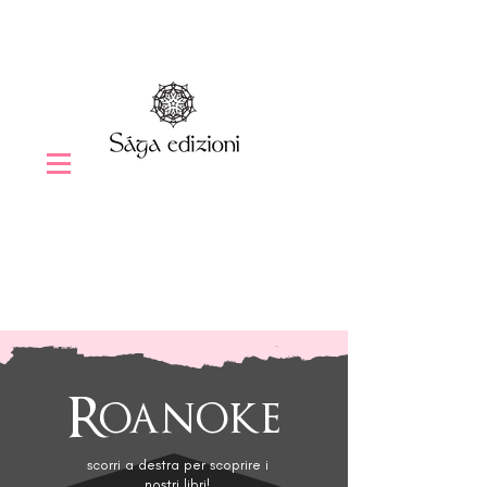
Roanoke
scorri a destra per scoprire i
nostri libri!