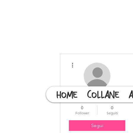
Altre azioni
HOME
COLLANE
A
Sebastiano
0
0
Follower
Seguiti
Segui