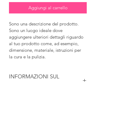
Aggiungi al carrello
Sono una descrizione del prodotto. 
Sono un luogo ideale dove 
aggiungere ulteriori dettagli riguardo 
al tuo prodotto come, ad esempio, 
dimensione, materiale, istruzioni per 
la cura e la pulizia.  
INFORMAZIONI SUL
PRODOTTO
Sono un dettaglio sul prodotto. Sono 
RESTITUZIONE E RIMBORSO
un luogo ideale dove aggiungere 
ulteriori dettagli sul tuo prodotto 
Sono una politica di restituzione e 
come, ad esempio, dimensione, 
INFORMAZIONI DI
rimborso. Sono un luogo ideale dove 
materiale, istruzioni per la cura e la 
far sapere ai tuoi clienti cosa fare nel 
pulizia. Questo è anche uno spazio 
SPEDIZIONE