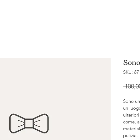
Sono
SKU: 67
 100,0
Sono un
un luog
ulterior
come, a
material
pulizia. 