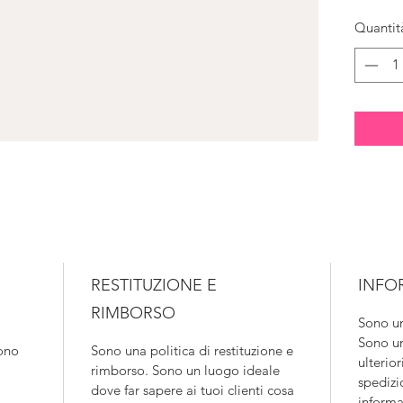
Quantit
RESTITUZIONE E
INFO
RIMBORSO
Sono un
Sono un
ono 
Sono una politica di restituzione e 
ulterio
rimborso. Sono un luogo ideale 
spedizi
dove far sapere ai tuoi clienti cosa 
informaz