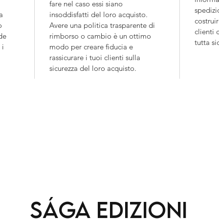
fare nel caso essi siano 
spedizi
a 
insoddisfatti del loro acquisto. 
costruir
o 
Avere una politica trasparente di 
clienti
de 
rimborso o cambio è un ottimo 
tutta si
i 
modo per creare fiducia e 
rassicurare i tuoi clienti sulla 
sicurezza del loro acquisto.
Sága
Edizioni