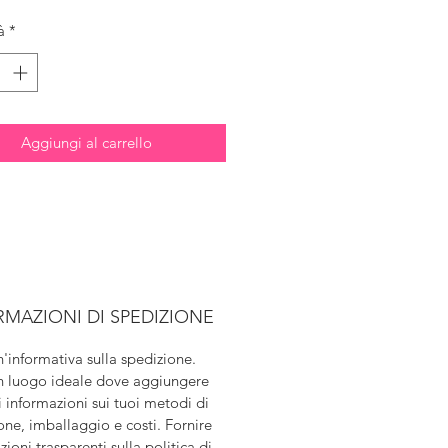
à
*
Aggiungi al carrello
RMAZIONI DI SPEDIZIONE
'informativa sulla spedizione. 
 luogo ideale dove aggiungere 
ri informazioni sui tuoi metodi di 
one, imballaggio e costi. Fornire 
ioni trasparenti sulla politica di 