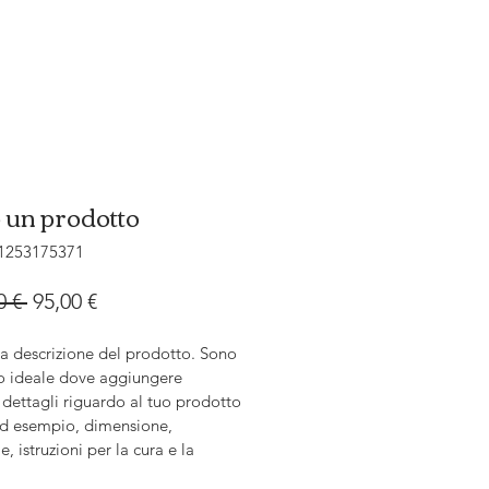
 un prodotto
1253175371
Prezzo
Prezzo
0 € 
95,00 €
regolare
scontato
a descrizione del prodotto. Sono 
o ideale dove aggiungere 
i dettagli riguardo al tuo prodotto 
d esempio, dimensione, 
e, istruzioni per la cura e la 
 