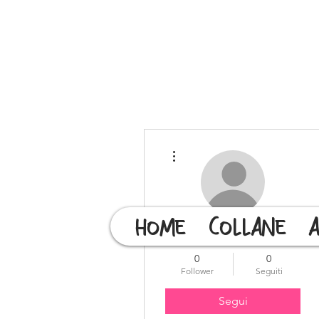
Altre azioni
HOME
COLLANE
A
valachise
0
0
Follower
Seguiti
Segui