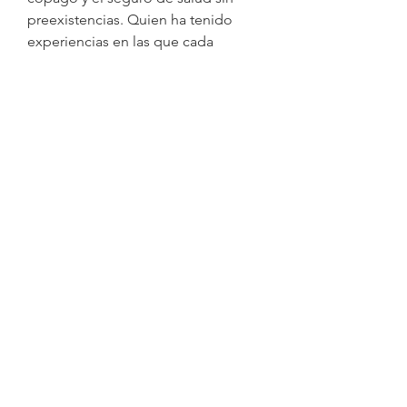
preexistencias. Quien ha tenido 
experiencias en las que cada 
consulta implicaba sacar dinero 
adicional del bolsillo, incluso 
después de pagar mensualmente 
una póliza, empieza a apreciar la 
tranquilidad de saber que 
determinados servicios no 
requieren copagos, o que estos se 
reducen de manera importante. Un 
seguro de salud sin copago resulta 
especialmente atractivo para 
quienes necesitan múltiples 
consultas al año, ya sea por 
condiciones crónicas, por la etapa 
de la vida en la que se encuentran o 
por el tipo de trabajo que realizan. 
Por otro lado, muchas personas 