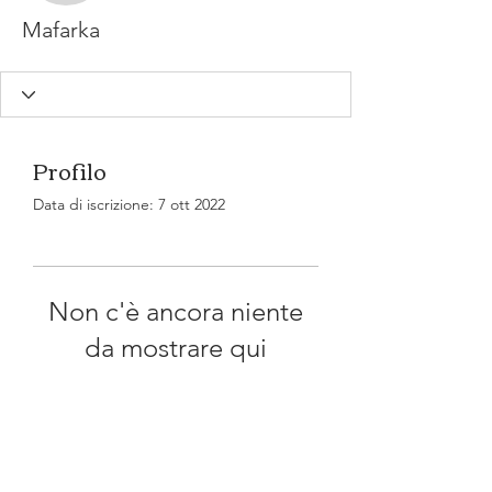
Mafarka
Profilo
Data di iscrizione: 7 ott 2022
Non c'è ancora niente
da mostrare qui
Quando questo membro
aggiungerà informazioni su di sé, le
vedrai qui.